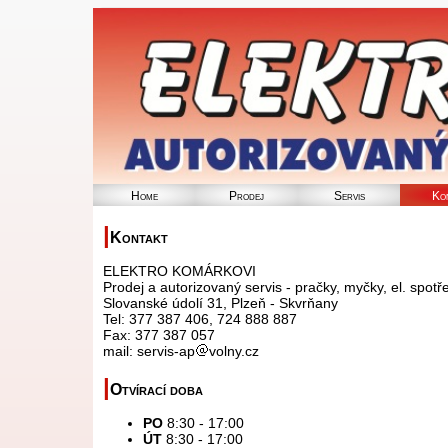
Home
Prodej
Servis
Ko
|
Kontakt
ELEKTRO KOMÁRKOVI
Prodej a autorizovaný servis - pračky, myčky, el. spotř
Slovanské údolí 31, Plzeň - Skvrňany
Tel: 377 387 406, 724 888 887
Fax: 377 387 057
mail: servis-ap
volny.cz
|
Otvírací doba
PO
8:30 - 17:00
ÚT
8:30 - 17:00